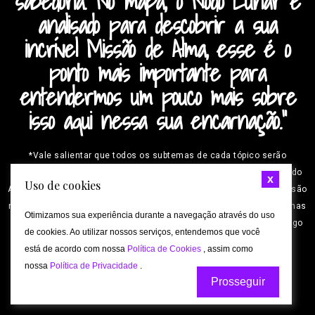
sabedoria. No mapa, o Nodo Lunar é
analisado para descobrir a sua
incrível Missão de Alma, esse é o
ponto mais importante para
entendermos um pouco mais sobre
isso aqui nessa sua encarnação."
*Vale salientar que todos os subtemas de cada tópico serão
analisados mediante a confirmação energética e a sensibilidade do
x
Uso de cookies
Astrólogo que estiver analisando seu mapa, pois há questões que são
mais importantes para uns (num momento específico) e outros temas
Otimizamos sua experiência durante a navegação através do uso
que são mais necessários para outros. A sensibilidade do Astrólogo
de cookies. Ao utilizar nossos serviços, entendemos que você
decidirá o que ele deve focar mais.
está de acordo com nossa
Política de Cookies
, assim como
nossa
Política de Privacidade
.
Prosseguir