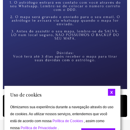
x
Uso de cookies
Clique aqui para preencher com suas
Otimizamos sua experiência durante a navegação através do uso
informações
de cookies. Ao utilizar nossos serviços, entendemos que você
está de acordo com nossa
Política de Cookies
, assim como
nossa
Política de Privacidade
.